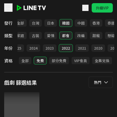
升級VIP
LINE TV - 戲劇
發行
全部
台灣
日本
韓國
中國
香港
泰國
類型
校園
家庭
古裝
愛情
都會
改編
甜寵
懸疑
年份
026
2025
2024
2023
2022
2021
2020
201
資格
全部
免費
部分免費
VIP會員
全集兌換
戲劇
篩選結果
熱門