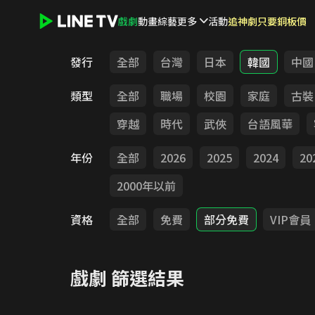
戲劇
動畫
綜藝
更多
活動
追神劇只要銅板價
LINE TV - 戲劇
發行
全部
台灣
日本
韓國
中國
類型
全部
職場
校園
家庭
古裝
穿越
時代
武俠
台語風華
年份
全部
2026
2025
2024
20
2000年以前
資格
全部
免費
部分免費
VIP會員
戲劇
篩選結果