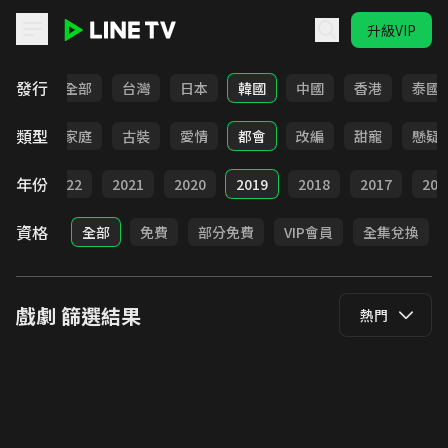
升級VIP
LINE TV - 戲劇
發行
全部
台灣
日本
韓國
中國
香港
泰國
類型
校園
家庭
古裝
愛情
都會
改編
甜寵
懸疑
年份
023
2022
2021
2020
2019
2018
2017
201
資格
全部
免費
部分免費
VIP會員
全集兌換
戲劇
篩選結果
熱門