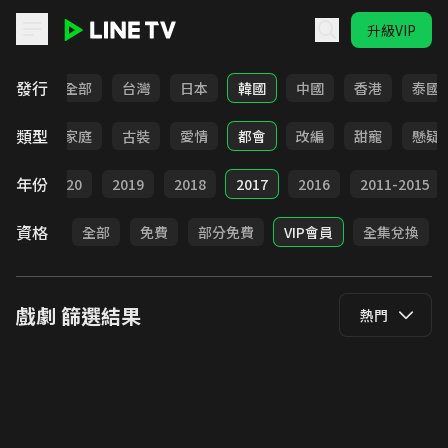
升級VIP
LINE TV - 戲劇
發行
全部
台灣
日本
韓國
中國
香港
泰國
類型
校園
家庭
古裝
愛情
都會
改編
甜寵
懸疑
年份
021
2020
2019
2018
2017
2016
2011-2015
資格
全部
免費
部分免費
VIP會員
全集兌換
戲劇
篩選結果
熱門