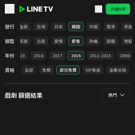
升級VIP
LINE TV - 戲劇
發行
全部
台灣
日本
韓國
中國
香港
泰國
類型
校園
家庭
古裝
愛情
都會
改編
甜寵
懸疑
年份
020
2019
2018
2017
2016
2011-2015
2000-2
資格
全部
免費
部分免費
VIP會員
全集兌換
戲劇
篩選結果
熱門