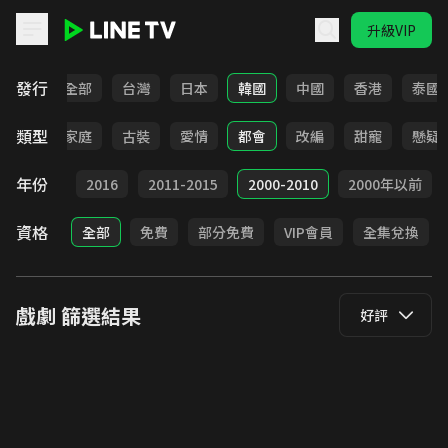
升級VIP
LINE TV - 戲劇
發行
全部
台灣
日本
韓國
中國
香港
泰國
類型
校園
家庭
古裝
愛情
都會
改編
甜寵
懸疑
年份
2017
2016
2011-2015
2000-2010
2000年以前
資格
全部
免費
部分免費
VIP會員
全集兌換
戲劇
篩選結果
好評