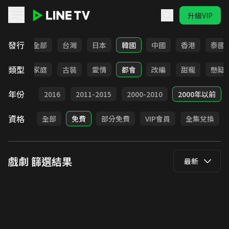
升級VIP
LINE TV - 戲劇
發行
全部
台灣
日本
韓國
中國
香港
泰國
類型
校園
家庭
古裝
愛情
都會
改編
甜寵
懸疑
年份
2017
2016
2011-2015
2000-2010
2000年以前
資格
全部
免費
部分免費
VIP會員
全集兌換
戲劇
篩選結果
最新