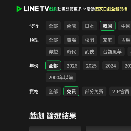
戲劇
動畫
綜藝
更多
活動
獨家日劇全新開播
LINE TV - 戲劇
發行
全部
台灣
日本
韓國
中國
類型
全部
職場
校園
家庭
古裝
穿越
時代
武俠
台語風華
年份
全部
2026
2025
2024
20
2000年以前
資格
全部
免費
部分免費
VIP會員
戲劇
篩選結果