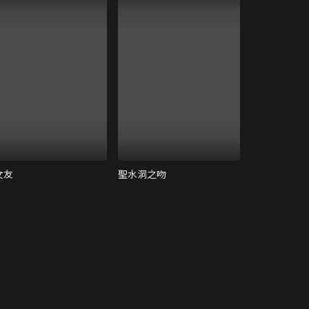
女友
聖水洞之吻