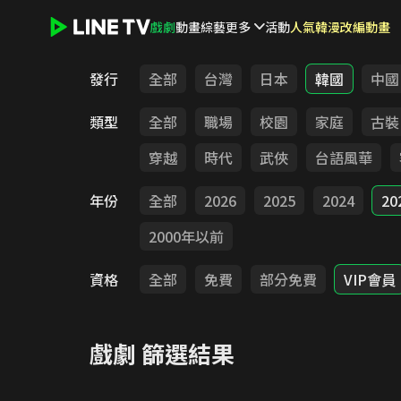
戲劇
動畫
綜藝
更多
活動
人氣韓漫改編動畫
LINE TV - 戲劇
發行
全部
台灣
日本
韓國
中國
類型
全部
職場
校園
家庭
古裝
穿越
時代
武俠
台語風華
年份
全部
2026
2025
2024
20
2000年以前
資格
全部
免費
部分免費
VIP會員
戲劇
篩選結果