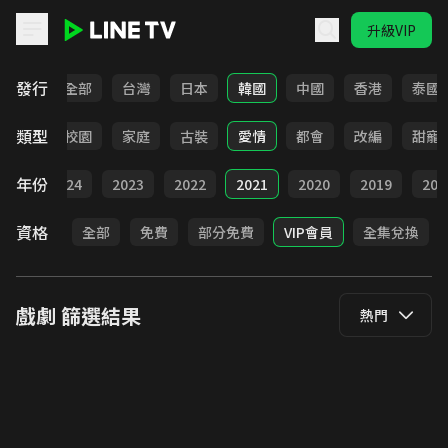
升級VIP
LINE TV - 戲劇
發行
全部
台灣
日本
韓國
中國
香港
泰國
類型
職場
校園
家庭
古裝
愛情
都會
改編
甜寵
年份
025
2024
2023
2022
2021
2020
2019
201
資格
全部
免費
部分免費
VIP會員
全集兌換
戲劇
篩選結果
熱門