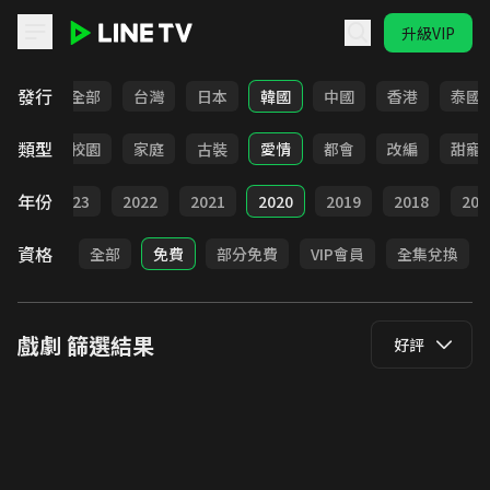
升級VIP
LINE TV - 戲劇
發行
全部
台灣
日本
韓國
中國
香港
泰國
類型
職場
校園
家庭
古裝
愛情
都會
改編
甜寵
年份
024
2023
2022
2021
2020
2019
2018
201
資格
全部
免費
部分免費
VIP會員
全集兌換
戲劇
篩選結果
好評