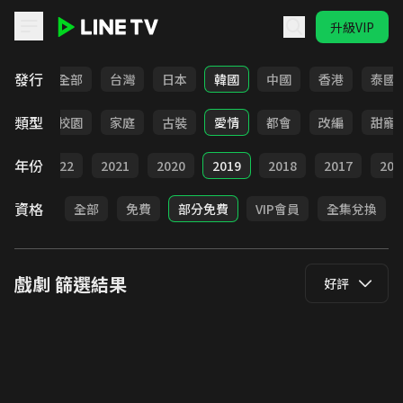
升級VIP
LINE TV - 戲劇
發行
全部
台灣
日本
韓國
中國
香港
泰國
類型
職場
校園
家庭
古裝
愛情
都會
改編
甜寵
年份
023
2022
2021
2020
2019
2018
2017
201
資格
全部
免費
部分免費
VIP會員
全集兌換
戲劇
篩選結果
好評