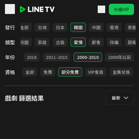
升級VIP
LINE TV - 戲劇
發行
全部
台灣
日本
韓國
中國
香港
泰國
類型
職場
校園
家庭
古裝
愛情
都會
改編
甜寵
年份
2017
2016
2011-2015
2000-2010
2000年以前
資格
全部
免費
部分免費
VIP會員
全集兌換
戲劇
篩選結果
最新