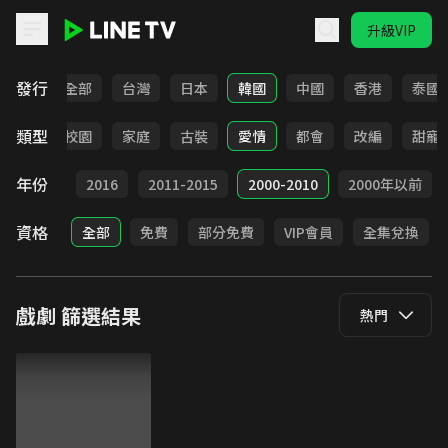
升級VIP
LINE TV - 戲劇
發行
全部
台灣
日本
韓國
中國
香港
泰國
類型
職場
校園
家庭
古裝
愛情
都會
改編
甜寵
年份
2017
2016
2011-2015
2000-2010
2000年以前
資格
全部
免費
部分免費
VIP會員
全集兌換
戲劇
篩選結果
熱門