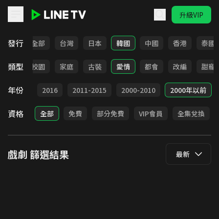
升級VIP
LINE TV - 戲劇
發行
全部
台灣
日本
韓國
中國
香港
泰國
類型
職場
校園
家庭
古裝
愛情
都會
改編
甜寵
年份
2017
2016
2011-2015
2000-2010
2000年以前
資格
全部
免費
部分免費
VIP會員
全集兌換
戲劇
篩選結果
最新