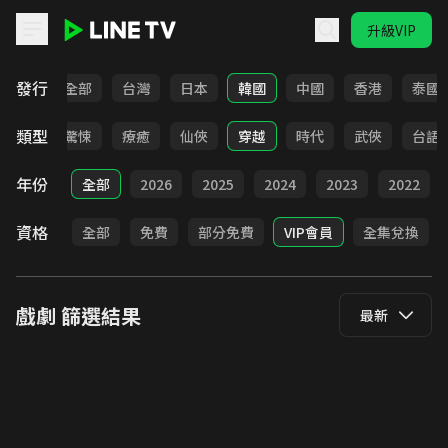
升級VIP
LINE TV - 戲劇
發行
全部
台灣
日本
韓國
中國
香港
泰國
類型
奇幻
驚悚
療癒
仙俠
穿越
時代
武俠
台語
年份
全部
2026
2025
2024
2023
2022
資格
全部
免費
部分免費
VIP會員
全集兌換
戲劇
篩選結果
最新