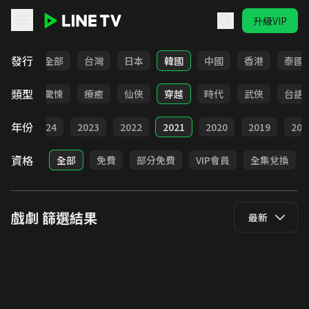
升級VIP
LINE TV - 戲劇
發行
全部
台灣
日本
韓國
中國
香港
泰國
類型
奇幻
驚悚
療癒
仙俠
穿越
時代
武俠
台語
年份
025
2024
2023
2022
2021
2020
2019
201
資格
全部
免費
部分免費
VIP會員
全集兌換
戲劇
篩選結果
最新