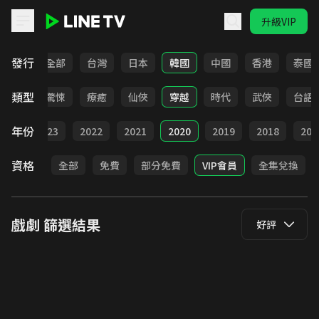
升級VIP
LINE TV - 戲劇
發行
全部
台灣
日本
韓國
中國
香港
泰國
類型
奇幻
驚悚
療癒
仙俠
穿越
時代
武俠
台語
年份
024
2023
2022
2021
2020
2019
2018
201
資格
全部
免費
部分免費
VIP會員
全集兌換
戲劇
篩選結果
好評