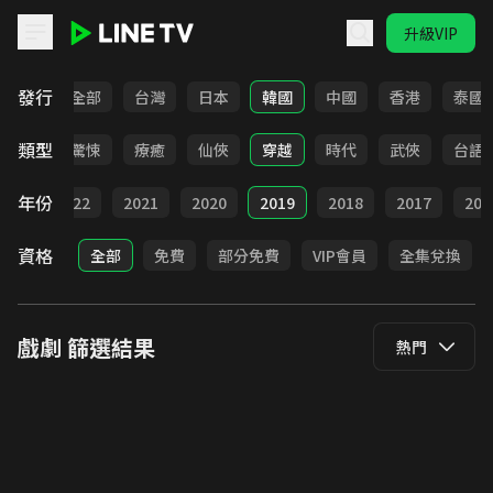
升級VIP
LINE TV - 戲劇
發行
全部
台灣
日本
韓國
中國
香港
泰國
類型
奇幻
驚悚
療癒
仙俠
穿越
時代
武俠
台語
年份
023
2022
2021
2020
2019
2018
2017
201
資格
全部
免費
部分免費
VIP會員
全集兌換
戲劇
篩選結果
熱門