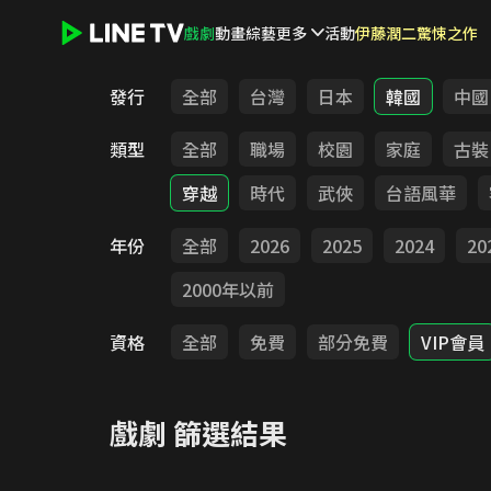
戲劇
動畫
綜藝
更多
活動
伊藤潤二驚悚之作
LINE TV - 戲劇
發行
全部
台灣
日本
韓國
中國
類型
全部
職場
校園
家庭
古裝
穿越
時代
武俠
台語風華
年份
全部
2026
2025
2024
20
2000年以前
資格
全部
免費
部分免費
VIP會員
戲劇
篩選結果