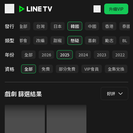
升級VIP
LINE TV - 戲劇
發行
全部
台灣
日本
韓國
中國
香港
泰國
類型
愛情
都會
改編
甜寵
懸疑
喜劇
勵志
BL
年份
全部
2026
2025
2024
2023
2022
資格
全部
免費
部分免費
VIP會員
全集兌換
戲劇
篩選結果
好評