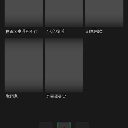
白雪公主非死不可
7人的復活
幻像戀歌
我們家
奇異羅曼史