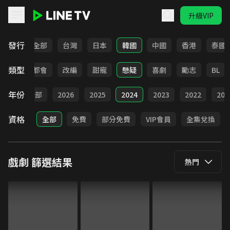
升級VIP
LINE TV - 戲劇
發行
全部
台灣
日本
韓國
中國
香港
泰國
類型
愛情
都會
改編
甜寵
懸疑
喜劇
勵志
BL
年份
全部
2026
2025
2024
2023
2022
202
資格
全部
免費
部分免費
VIP會員
全集兌換
戲劇
篩選結果
熱門