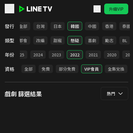
升級VIP
LINE TV - 戲劇
發行
全部
台灣
日本
韓國
中國
香港
泰國
類型
愛情
都會
改編
甜寵
懸疑
喜劇
勵志
BL
年份
026
2025
2024
2023
2022
2021
2020
201
資格
全部
免費
部分免費
VIP會員
全集兌換
戲劇
篩選結果
熱門