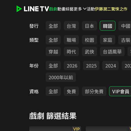
戲劇
動畫
綜藝
更多
活動
伊藤潤二驚悚之作
LINE TV - 戲劇
發行
全部
台灣
日本
韓國
中國
類型
全部
職場
校園
家庭
古裝
穿越
時代
武俠
台語風華
年份
全部
2026
2025
2024
20
2000年以前
資格
全部
免費
部分免費
VIP會員
戲劇
篩選結果
VIP