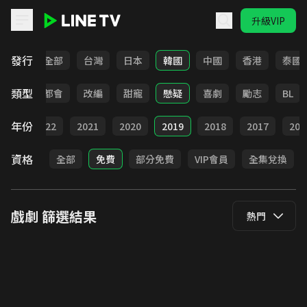
升級VIP
LINE TV - 戲劇
發行
全部
台灣
日本
韓國
中國
香港
泰國
類型
愛情
都會
改編
甜寵
懸疑
喜劇
勵志
BL
年份
023
2022
2021
2020
2019
2018
2017
201
資格
全部
免費
部分免費
VIP會員
全集兌換
戲劇
篩選結果
熱門