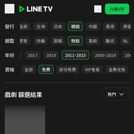
升級VIP
LINE TV - 戲劇
發行
全部
台灣
日本
韓國
中國
香港
泰國
類型
愛情
都會
改編
甜寵
懸疑
喜劇
勵志
BL
年份
9
2018
2017
2016
2011-2015
2000-2010
20
資格
全部
免費
部分免費
VIP會員
全集兌換
戲劇
篩選結果
熱門