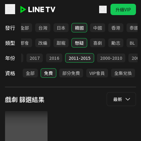
升級VIP
LINE TV - 戲劇
發行
全部
台灣
日本
韓國
中國
香港
泰國
類型
愛情
都會
改編
甜寵
懸疑
喜劇
勵志
BL
年份
9
2018
2017
2016
2011-2015
2000-2010
20
資格
全部
免費
部分免費
VIP會員
全集兌換
戲劇
篩選結果
最新