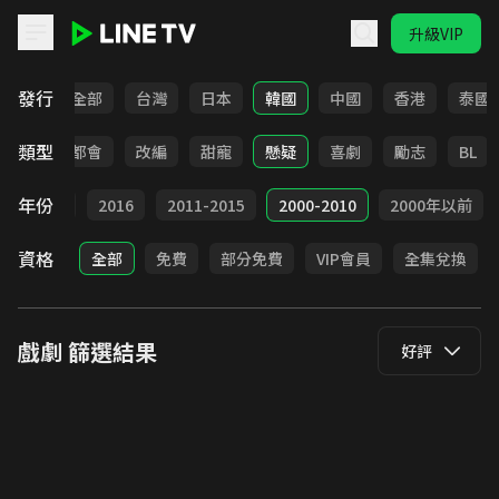
升級VIP
LINE TV - 戲劇
發行
全部
台灣
日本
韓國
中國
香港
泰國
類型
愛情
都會
改編
甜寵
懸疑
喜劇
勵志
BL
年份
2017
2016
2011-2015
2000-2010
2000年以前
資格
全部
免費
部分免費
VIP會員
全集兌換
戲劇
篩選結果
好評