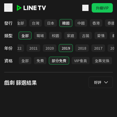
升級VIP
LINE TV - 戲劇
發行
全部
台灣
日本
韓國
中國
香港
泰國
類型
全部
職場
校園
家庭
古裝
愛情
都
年份
023
2022
2021
2020
2019
2018
2017
201
資格
全部
免費
部分免費
VIP會員
全集兌換
戲劇
篩選結果
好評