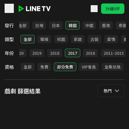
升級VIP
LINE TV - 戲劇
發行
全部
台灣
日本
韓國
中國
香港
泰國
類型
全部
職場
校園
家庭
古裝
愛情
都
年份
021
2020
2019
2018
2017
2016
2011-2015
資格
全部
免費
部分免費
VIP會員
全集兌換
戲劇
篩選結果
熱門