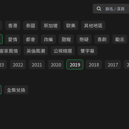
香港
泰國
新加坡
歐美
其他地區
愛情
都會
改編
甜寵
懸疑
喜劇
勵志
客家風情
英倫風潮
公視精選
雙字幕
23
2022
2021
2020
2019
2018
2017
全集兌換