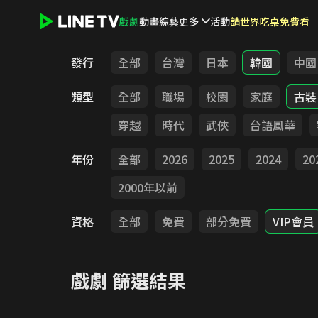
戲劇
動畫
綜藝
更多
活動
請世界吃桌免費看
LINE TV - 戲劇
發行
全部
台灣
日本
韓國
中國
類型
全部
職場
校園
家庭
古裝
穿越
時代
武俠
台語風華
年份
全部
2026
2025
2024
20
2000年以前
資格
全部
免費
部分免費
VIP會員
戲劇
篩選結果