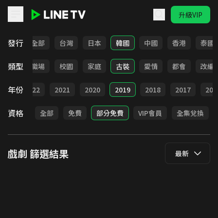
升級VIP
LINE TV - 戲劇
發行
全部
台灣
日本
韓國
中國
香港
泰國
類型
全部
職場
校園
家庭
古裝
愛情
都會
改編
年份
023
2022
2021
2020
2019
2018
2017
201
資格
全部
免費
部分免費
VIP會員
全集兌換
戲劇
篩選結果
最新