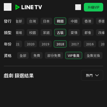
升級VIP
LINE TV - 戲劇
發行
全部
台灣
日本
韓國
中國
香港
泰國
類型
全部
職場
校園
家庭
古裝
愛情
都會
改編
年份
022
2021
2020
2019
2018
2017
2016
201
資格
全部
免費
部分免費
VIP會員
全集兌換
戲劇
篩選結果
熱門