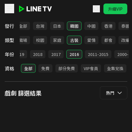
升級VIP
LINE TV - 戲劇
發行
全部
台灣
日本
韓國
中國
香港
泰國
類型
全部
職場
校園
家庭
古裝
愛情
都會
改編
年份
020
2019
2018
2017
2016
2011-2015
2000-2
資格
全部
免費
部分免費
VIP會員
全集兌換
戲劇
篩選結果
熱門