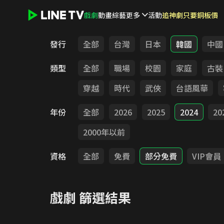
戲劇
動畫
綜藝
更多
活動
追神劇只要銅板價
LINE TV - 戲劇
發行
全部
台灣
日本
韓國
中國
類型
全部
職場
校園
家庭
古裝
穿越
時代
武俠
台語風華
年份
全部
2026
2025
2024
20
2000年以前
資格
全部
免費
部分免費
VIP會員
戲劇
篩選結果