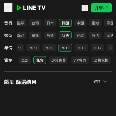
升級VIP
LINE TV - 戲劇
發行
全部
台灣
日本
韓國
中國
香港
泰國
類型
BL
奇幻
驚悚
療癒
仙俠
穿越
時代
武俠
年份
023
2022
2021
2020
2019
2018
2017
201
資格
全部
免費
部分免費
VIP會員
全集兌換
戲劇
篩選結果
好評