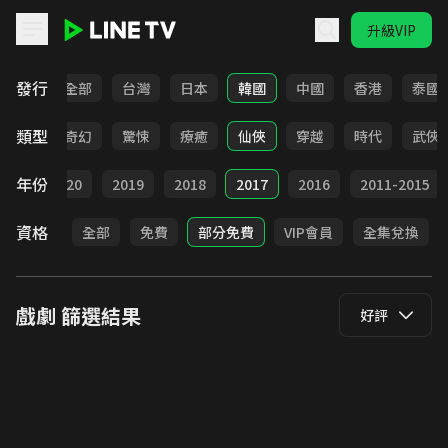
升級VIP
LINE TV - 戲劇
發行
全部
台灣
日本
韓國
中國
香港
泰國
類型
BL
奇幻
驚悚
療癒
仙俠
穿越
時代
武俠
年份
021
2020
2019
2018
2017
2016
2011-2015
資格
全部
免費
部分免費
VIP會員
全集兌換
戲劇
篩選結果
好評