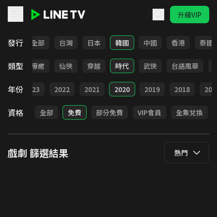
升級VIP
LINE TV - 戲劇
發行
全部
台灣
日本
韓國
中國
香港
泰國
類型
驚悚
療癒
仙俠
穿越
時代
武俠
台語風華
年份
024
2023
2022
2021
2020
2019
2018
201
資格
全部
免費
部分免費
VIP會員
全集兌換
戲劇
篩選結果
熱門