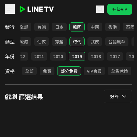
升級VIP
LINE TV - 戲劇
發行
全部
台灣
日本
韓國
中國
香港
泰國
類型
驚悚
療癒
仙俠
穿越
時代
武俠
台語風華
年份
023
2022
2021
2020
2019
2018
2017
201
資格
全部
免費
部分免費
VIP會員
全集兌換
戲劇
篩選結果
好評