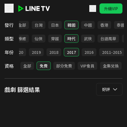
升級VIP
LINE TV - 戲劇
發行
全部
台灣
日本
韓國
中國
香港
泰國
類型
驚悚
療癒
仙俠
穿越
時代
武俠
台語風華
年份
021
2020
2019
2018
2017
2016
2011-2015
資格
全部
免費
部分免費
VIP會員
全集兌換
戲劇
篩選結果
好評