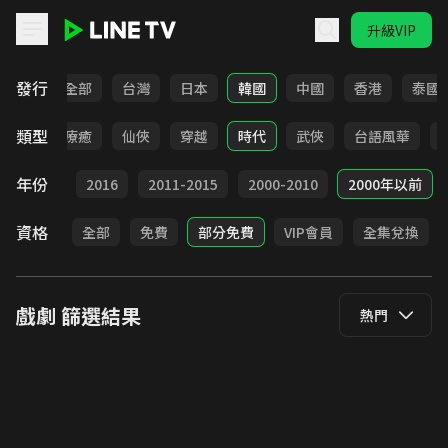
升級VIP
LINE TV - 戲劇
發行
全部
台灣
日本
韓國
中國
香港
泰國
類型
驚悚
療癒
仙俠
穿越
時代
武俠
台語風華
年份
2017
2016
2011-2015
2000-2010
2000年以前
資格
全部
免費
部分免費
VIP會員
全集兌換
戲劇
篩選結果
熱門