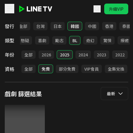
升級VIP
LINE TV - 戲劇
發行
全部
台灣
日本
韓國
中國
香港
泰國
類型
甜寵
懸疑
喜劇
勵志
BL
奇幻
驚悚
療癒
年份
全部
2026
2025
2024
2023
2022
資格
全部
免費
部分免費
VIP會員
全集兌換
戲劇
篩選結果
最新