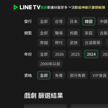
戲劇
動畫
綜藝
更多
活動
追神劇只要銅板價
LINE TV - 戲劇
發行
全部
台灣
日本
韓國
中國
類型
全部
職場
校園
家庭
古裝
穿越
時代
武俠
台語風華
年份
全部
2026
2025
2024
20
2000年以前
資格
全部
免費
部分免費
VIP會員
戲劇
篩選結果