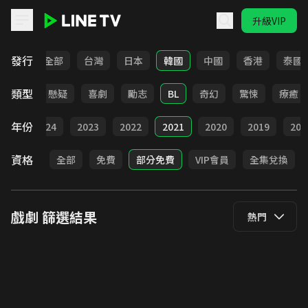
升級VIP
LINE TV - 戲劇
發行
全部
台灣
日本
韓國
中國
香港
泰國
類型
甜寵
懸疑
喜劇
勵志
BL
奇幻
驚悚
療癒
年份
025
2024
2023
2022
2021
2020
2019
201
資格
全部
免費
部分免費
VIP會員
全集兌換
戲劇
篩選結果
熱門