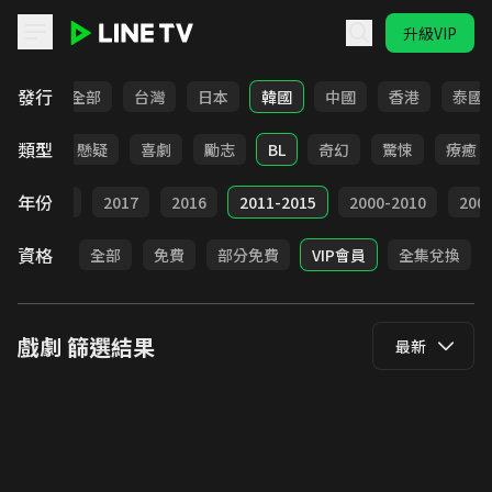
升級VIP
LINE TV - 戲劇
發行
全部
台灣
日本
韓國
中國
香港
泰國
類型
甜寵
懸疑
喜劇
勵志
BL
奇幻
驚悚
療癒
年份
9
2018
2017
2016
2011-2015
2000-2010
20
資格
全部
免費
部分免費
VIP會員
全集兌換
戲劇
篩選結果
最新