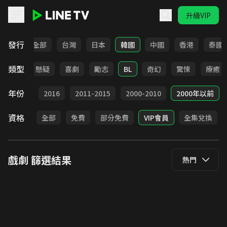
升級VIP
LINE TV - 戲劇
發行
全部
台灣
日本
韓國
中國
香港
泰國
類型
甜寵
懸疑
喜劇
勵志
BL
奇幻
驚悚
療癒
年份
2017
2016
2011-2015
2000-2010
2000年以前
資格
全部
免費
部分免費
VIP會員
全集兌換
戲劇
篩選結果
熱門