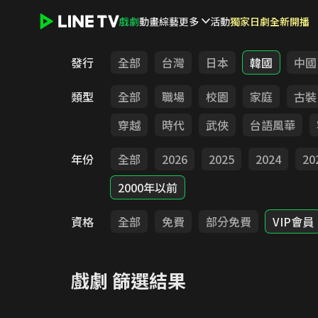
戲劇
動畫
綜藝
更多
活動
獨家日劇全新開播
LINE TV - 戲劇
發行
全部
台灣
日本
韓國
中國
類型
全部
職場
校園
家庭
古裝
穿越
時代
武俠
台語風華
年份
全部
2026
2025
2024
20
2000年以前
資格
全部
免費
部分免費
VIP會員
戲劇
篩選結果