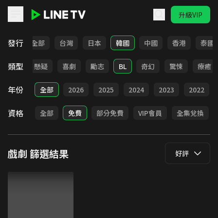
升級VIP
LINE TV - 戲劇
發行
全部
台灣
日本
韓國
中國
香港
泰國
類型
甜寵
懸疑
喜劇
勵志
BL
奇幻
驚悚
療癒
年份
全部
2026
2025
2024
2023
2022
資格
全部
免費
部分免費
VIP會員
全集兌換
戲劇
篩選結果
好評