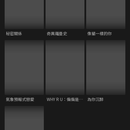
秘密關係
奇異羅曼史
像貓一樣的你
氣象預報式戀愛
WHY R U：偏偏是你？
為你沉醉