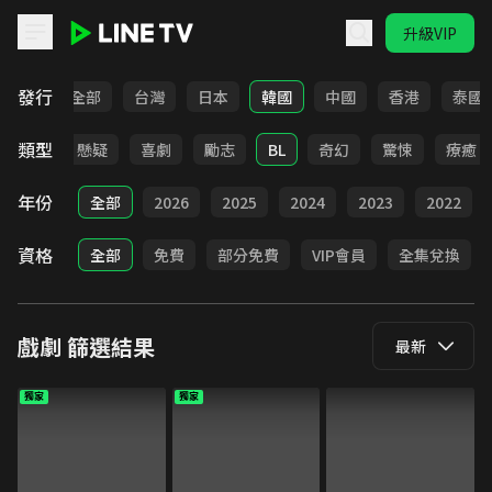
升級VIP
LINE TV - 戲劇
發行
全部
台灣
日本
韓國
中國
香港
泰國
類型
甜寵
懸疑
喜劇
勵志
BL
奇幻
驚悚
療癒
年份
全部
2026
2025
2024
2023
2022
資格
全部
免費
部分免費
VIP會員
全集兌換
戲劇
篩選結果
最新
獨家
獨家