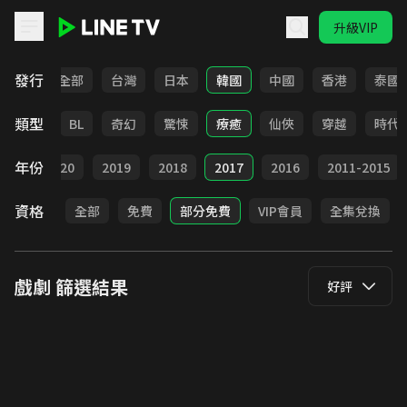
升級VIP
LINE TV - 戲劇
發行
全部
台灣
日本
韓國
中國
香港
泰國
類型
勵志
BL
奇幻
驚悚
療癒
仙俠
穿越
時代
年份
021
2020
2019
2018
2017
2016
2011-2015
資格
全部
免費
部分免費
VIP會員
全集兌換
戲劇
篩選結果
好評